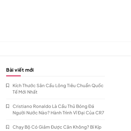
Bài viết mới
Kích Thước Sân Cầu Lông Tiêu Chuẩn Quốc
Tế Mới Nhất
Cristiano Ronaldo Là Cầu Thủ Bóng Đá
Người Nước Nào? Hành Trình Vĩ Đại Của CR7
Chạy Bộ Có Giảm Được Cân Không? Bí Kíp